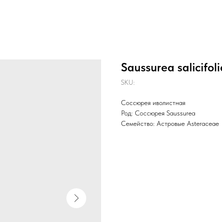
Saussurea salicifoli
SKU:
Соссюрея иволистная
Род: Соссюрея Saussurea
Семейство: Астровые Asteraceae