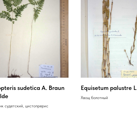
pteris sudetica A. Braun
Equisetum palustre L
lde
Хвощ болотный
ик судетский, цистопрерис