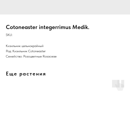
Cotoneaster integerrimus Medik.
SKU:
Кизильник цельнокрайный
Род: Кизильник Cotoneaster
Семейство: Розоцветные Rosaceae
Еще растения