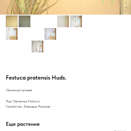
Festuca pratensis Huds.
Овсяница луговая
Род: Овсяница Festuca
Семейство: Злаковые Poaceae
Еще растения