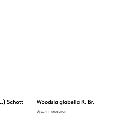
L.) Schott
Woodsia glabella R. Br.
Вудсия головатая