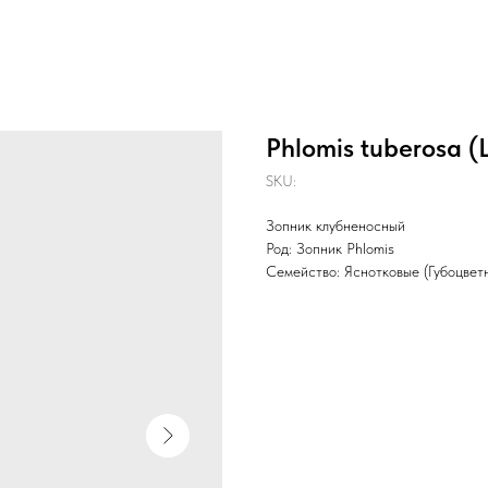
Phlomis tuberosa (
SKU:
Зопник клубненосный
Род: Зопник Phlomis
Семейство: Яснотковые (Губоцвет