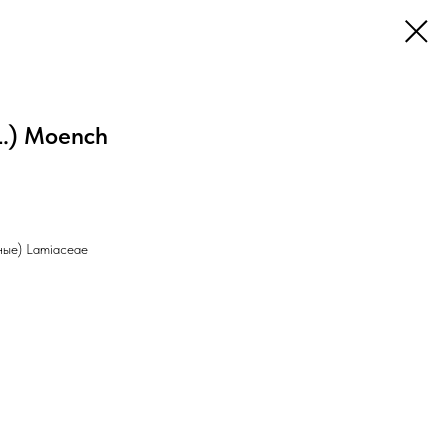
L.) Moench
ные) Lamiaceae