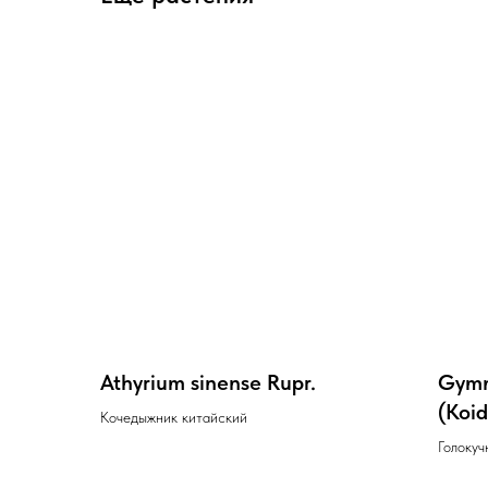
Athyrium sinense Rupr.
Gymn
(Koid
Кочедыжник китайский
Голокуч