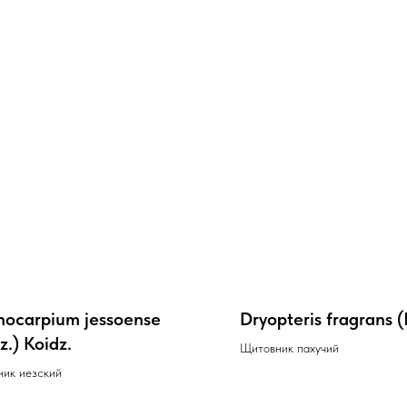
ocarpium jessoense
Dryopteris fragrans (
z.) Koidz.
Щитовник пахучий
ник иезский