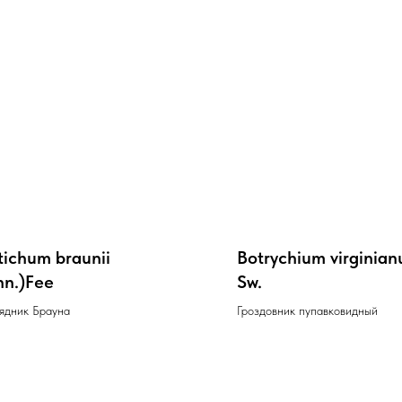
tichum braunii
Botrychium virginian
nn.)Fee
Sw.
ядник Брауна
Гроздовник пупавковидный