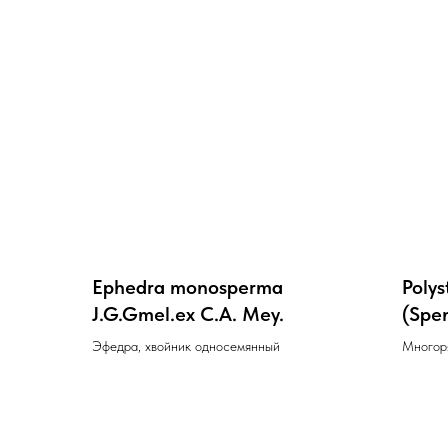
Ephedra monosperma
Polys
J.G.Gmel.ex C.A. Mey.
(Spe
Эфедра, хвойник односемянный
Многор