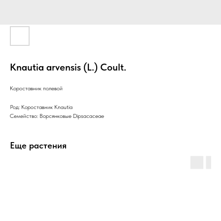
Knautia arvensis (L.) Coult.
Короставник полевой
Род: Короставник Knautia
Семейство: Ворсянковые Dipsacaceae
Еще растения