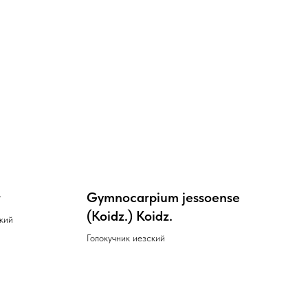
r
Gymnocarpium jessoense
(Koidz.) Koidz.
кий
Голокучник иезский