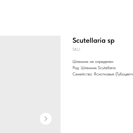
Scutellaria sp
SKU:
Шлемник не определен
Род: Шлемник Scutellaria
Семейство: Яснотковые (Губоцвет