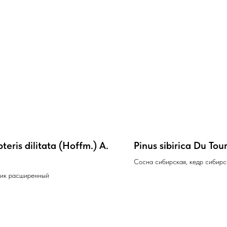
teris dilitata (Hoffm.) A.
Pinus sibirica Du Tou
Сосна сибирская, кедр сибирс
ик расширенный