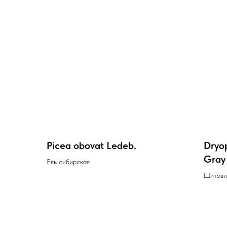
Picea obovat Ledeb.
Dryop
Gray
Ель сибирская
Щитовн