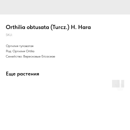
Orthilia obtusata (Turcz.) H. Hara
SKU:
Ортилия туповатая
Род: Ортилия Ortilia
Семейство: Вересковые Ericaceae
Еще растения