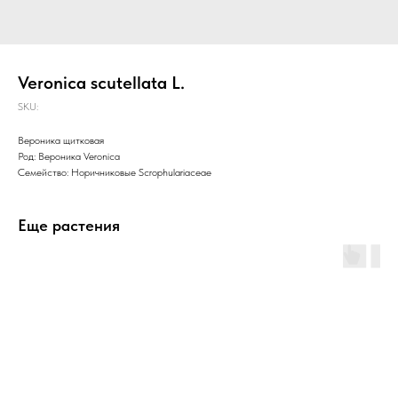
Veronica scutellata L.
SKU:
Вероника щитковая
Род: Вероника Veronica
Семейство: Норичниковые Scrophulariaceae
Еще растения