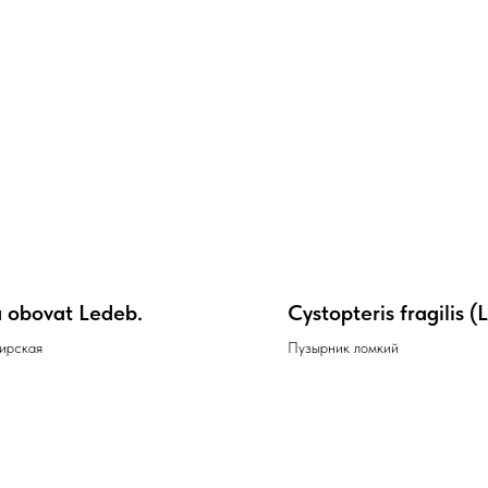
a obovat Ledeb.
Cystopteris fragilis (
ирская
Пузырник ломкий